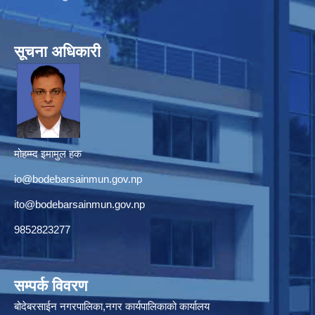
सूचना अधिकारी
मोहम्म्द इमामुल हक
io@bodebarsainmun.gov.np
ito@bodebarsainmun.gov.np
9852823277
सम्पर्क विवरण
बोदेबरसाईन नगरपालिका,नगर कार्यपालिकाको कार्यालय