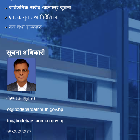
सार्वजनिक खरीद /बोलपत्र सूचना
एन, कानुन तथा निर्देशिका
कर तथा शुल्कहरु
सूचना अधिकारी
मोहम्म्द इमामुल हक
io@bodebarsainmun.gov.np
ito@bodebarsainmun.gov.np
9852823277