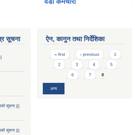
वडा कर्मचारी
्र सूचना
ऐन, कानुन तथा निर्देशिका
Pages
« first
‹ previous
1
||
2
3
4
5
6
7
8
अन्य
यको सूचना |||
यको सूचना |||