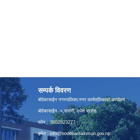
सम्पर्क विवरण
बोदेबरसाईन नगरपालिका,नगर कार्यपालिकाको कार्यालय
बोदेबरसाईन -५,सप्तरी, मधेश प्रदेश
फोन : 9852823277
इमेल :
info@bodebarsainmun.gov.np