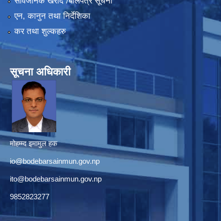
सार्वजनिक खरीद /बोलपत्र सूचना
एन, कानुन तथा निर्देशिका
कर तथा शुल्कहरु
सूचना अधिकारी
मोहम्म्द इमामुल हक
io@bodebarsainmun.gov.np
ito@bodebarsainmun.gov.np
9852823277