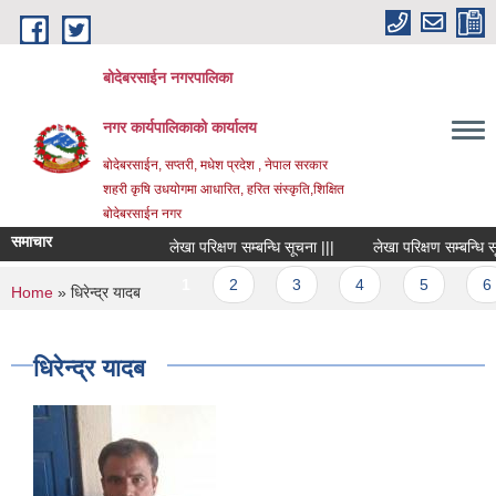
Skip to main content
बोदेबरसाईन नगरपालिका
नगर कार्यपालिकाको कार्यालय
बोदेबरसाईन, सप्तरी, मधेश प्रदेश , नेपाल सरकार
शहरी कृषि उधयोगमा आधारित, हरित संस्कृति,शिक्षित
बोदेबरसाईन नगर
समाचार
लेखा परिक्षण सम्बन्धि सूचना |||
लेखा परिक्षण सम्बन्धि सूचना
Pages
1
2
3
4
5
6
You are here
Home
» धिरेन्द्र यादब
धिरेन्द्र यादब