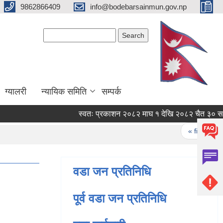
9862866409
info@bodebarsainmun.gov.np
Search form
Search
ग्यालरी
न्यायिक समिति
सम्पर्क
स्वतः प्रकाशन २०८२ माघ १ देखि २०८२ चैत ३० सम्म
Pages
« first
‹ 
वडा जन प्रतिनिधि
पूर्व वडा जन प्रतिनिधि