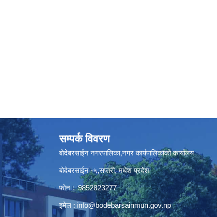
सम्पर्क विवरण
बोदेबरसाईन नगरपालिका,नगर कार्यपालिकाको कार्यालय
बोदेबरसाईन -५,सप्तरी, मधेश प्रदेश
फोन : 9852823277
इमेल :
info@bodebarsainmun.gov.np