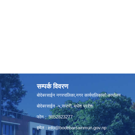
सम्पर्क विवरण
बोदेबरसाईन नगरपालिका,नगर कार्यपालिकाको कार्यालय
बोदेबरसाईन -५,सप्तरी, मधेश प्रदेश
फोन : 9852823277
इमेल :
info@bodebarsainmun.gov.np