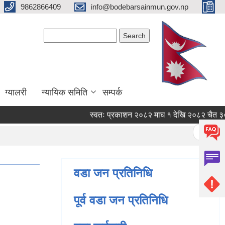
9862866409
info@bodebarsainmun.gov.np
Search form
Search
ग्यालरी
न्यायिक समिति
सम्पर्क
स्वतः प्रकाशन २०८२ माघ १ देखि २०८२ चैत ३० सम्
Pages
« first
वडा जन प्रतिनिधि
पूर्व वडा जन प्रतिनिधि