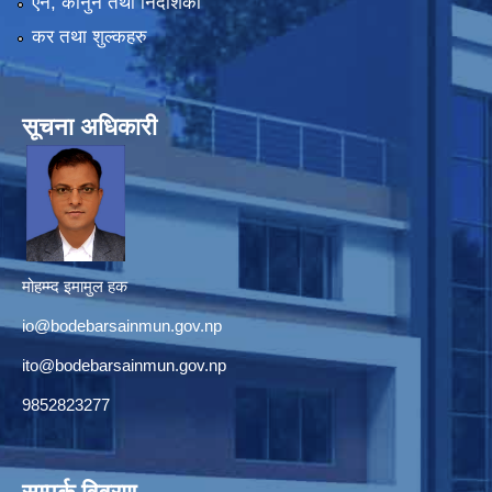
एन, कानुन तथा निर्देशिका
कर तथा शुल्कहरु
सूचना अधिकारी
मोहम्म्द इमामुल हक
io@bodebarsainmun.gov.np
ito@bodebarsainmun.gov.np
9852823277