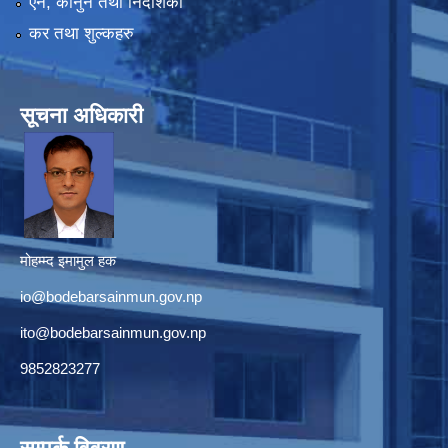
एन, कानुन तथा निर्देशिका
कर तथा शुल्कहरु
सूचना अधिकारी
मोहम्म्द इमामुल हक
io@bodebarsainmun.gov.np
ito@bodebarsainmun.gov.np
9852823277