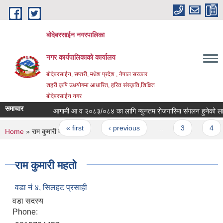
Skip to main content
बोदेबरसाईन नगरपालिका
नगर कार्यपालिकाको कार्यालय
बोदेबरसाईन, सप्तरी, मधेश प्रदेश , नेपाल सरकार
शहरी कृषि उधयोगमा आधारित, हरित संस्कृति,शिक्षित
बोदेबरसाईन नगर
समाचार
आगामी आ व २०८३/०८४ का लागि न्युनतम रोजगारिमा संगलन हुनेको लागि 
Pages
« first
‹ previous
…
3
4
You are here
Home
» राम कुमारी महतो
राम कुमारी महतो
वडा नं‍ ४, सिलहट प्रसाही
वडा सदस्य
Phone: