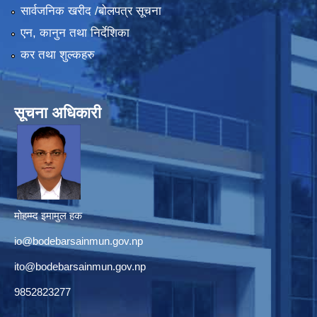
सार्वजनिक खरीद /बोलपत्र सूचना
एन, कानुन तथा निर्देशिका
कर तथा शुल्कहरु
सूचना अधिकारी
मोहम्म्द इमामुल हक
io@bodebarsainmun.gov.np
ito@bodebarsainmun.gov.np
9852823277