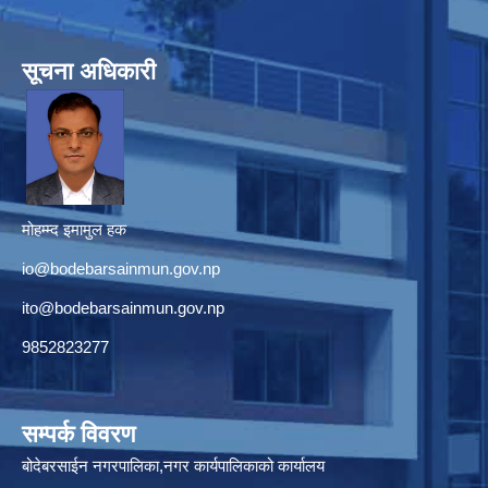
सूचना अधिकारी
मोहम्म्द इमामुल हक
io@bodebarsainmun.gov.np
ito@bodebarsainmun.gov.np
9852823277
सम्पर्क विवरण
बोदेबरसाईन नगरपालिका,नगर कार्यपालिकाको कार्यालय