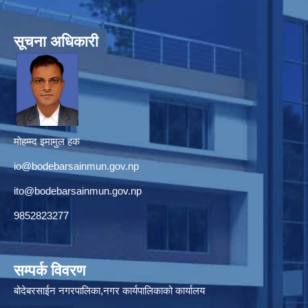
सूचना अधिकारी
मोहम्म्द इमामुल हक
io@bodebarsainmun.gov.np
ito@bodebarsainmun.gov.np
9852823277
सम्पर्क विवरण
बोदेबरसाईन नगरपालिका,नगर कार्यपालिकाको कार्यालय