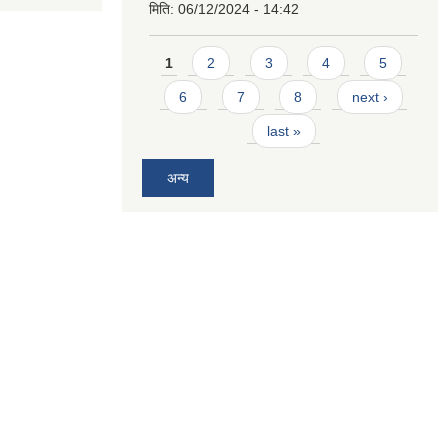
मिति:
06/12/2024 - 14:42
Pages
1
2
3
4
5
6
7
8
next ›
last »
अन्य