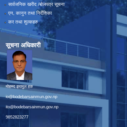
सार्वजनिक खरीद /बोलपत्र सूचना
एन, कानुन तथा निर्देशिका
कर तथा शुल्कहरु
सूचना अधिकारी
मोहम्म्द इमामुल हक
io@bodebarsainmun.gov.np
ito@bodebarsainmun.gov.np
9852823277