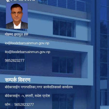
मोहम्म्द इमामुल हक
io@bodebarsainmun.gov.np
ito@bodebarsainmun.gov.np
9852823277
सम्पर्क विवरण
बोदेबरसाईन नगरपालिका,नगर कार्यपालिकाको कार्यालय
बोदेबरसाईन -५,सप्तरी, मधेश प्रदेश
फोन : 9852823277