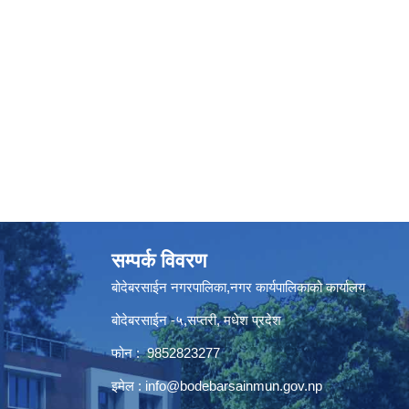
सम्पर्क विवरण
बोदेबरसाईन नगरपालिका,नगर कार्यपालिकाको कार्यालय
बोदेबरसाईन -५,सप्तरी, मधेश प्रदेश
फोन : 9852823277
इमेल :
info@bodebarsainmun.gov.np