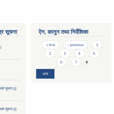
्र सूचना
ऐन, कानुन तथा निर्देशिका
Pages
« first
‹ previous
1
||
2
3
4
5
6
7
8
अन्य
यको सूचना |||
यको सूचना |||