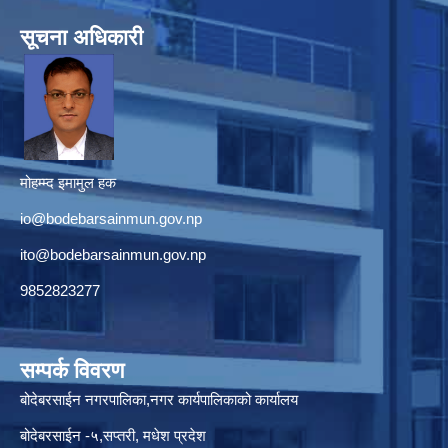
सूचना अधिकारी
मोहम्म्द इमामुल हक
io@bodebarsainmun.gov.np
ito@bodebarsainmun.gov.np
9852823277
सम्पर्क विवरण
बोदेबरसाईन नगरपालिका,नगर कार्यपालिकाको कार्यालय
बोदेबरसाईन -५,सप्तरी, मधेश प्रदेश