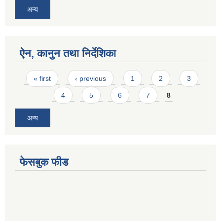
अन्य
ऐन, कानुन तथा निर्देशिका
Pages
« first
‹ previous
1
2
3
4
5
6
7
8
अन्य
फेसबुक फीड