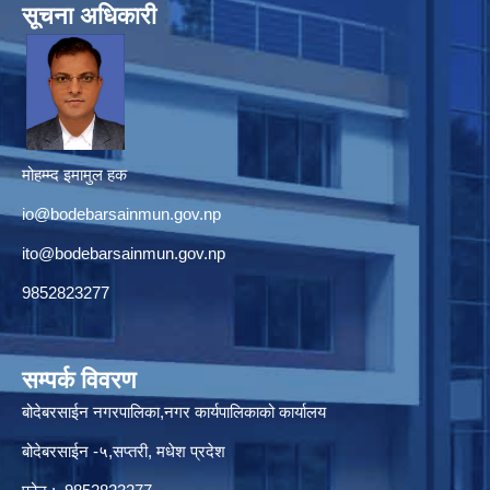
सूचना अधिकारी
मोहम्म्द इमामुल हक
io@bodebarsainmun.gov.np
ito@bodebarsainmun.gov.np
9852823277
सम्पर्क विवरण
बोदेबरसाईन नगरपालिका,नगर कार्यपालिकाको कार्यालय
बोदेबरसाईन -५,सप्तरी, मधेश प्रदेश