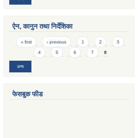
ऐन, कानुन तथा निर्देशिका
Pages
« first
‹ previous
1
2
3
4
5
6
7
8
अन्य
फेसबुक फीड