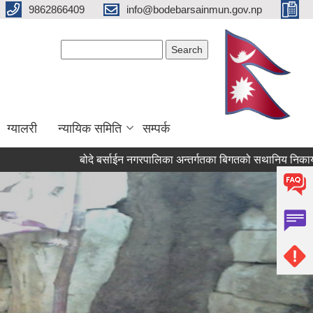
9862866409
info@bodebarsainmun.gov.np
Search form
Search
ग्यालरी
न्यायिक समिति
सम्पर्क
बोदे बर्साईन नगरपालिका अन्तर्गतका बिगतको सथानिय निकायका कर्मच
Pages
« first
‹ previous
…