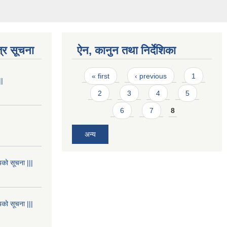
्र सूचना
ऐन, कानुन तथा निर्देशिका
Pages
« first
‹ previous
1
||
2
3
4
5
6
7
8
अन्य
यको सूचना |||
यको सूचना |||