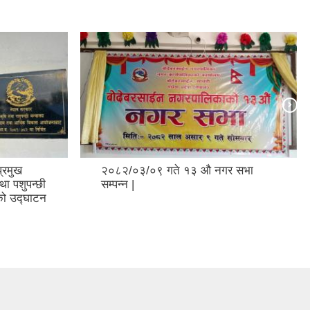
्रमुख
२०८२/०३/०९ गते १३ औ नगर सभा
ा पशुपन्छी
सम्पन्न |
नको उद्घाटन