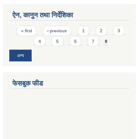
ऐन, कानुन तथा निर्देशिका
Pages
« first
‹ previous
1
2
3
4
5
6
7
8
अन्य
फेसबुक फीड