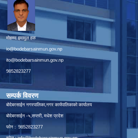
मोहम्म्द इमामुल हक
io@bodebarsainmun.gov.np
ito@bodebarsainmun.gov.np
9852823277
सम्पर्क विवरण
बोदेबरसाईन नगरपालिका,नगर कार्यपालिकाको कार्यालय
बोदेबरसाईन -५,सप्तरी, मधेश प्रदेश
फोन : 9852823277
इमेल :
info@bodebarsainmun.gov.np