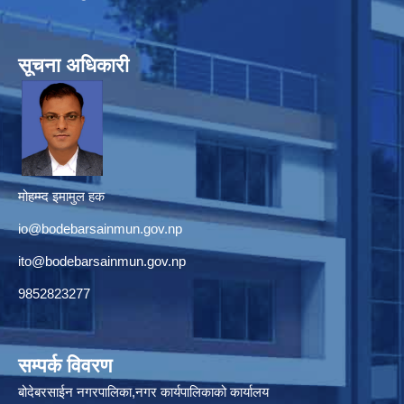
सूचना अधिकारी
मोहम्म्द इमामुल हक
io@bodebarsainmun.gov.np
ito@bodebarsainmun.gov.np
9852823277
सम्पर्क विवरण
बोदेबरसाईन नगरपालिका,नगर कार्यपालिकाको कार्यालय