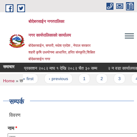
Skip to main content
बोदेबरसाईन नगरपालिका
नगर कार्यपालिकाको कार्यालय
बोदेबरसाईन, सप्तरी, मधेश प्रदेश , नेपाल सरकार
शहरी कृषि उधयोगमा आधारित, हरित संस्कृति,शिक्षित
बोदेबरसाईन नगर
समाचार
स्वतः प्रकाशन २०८२ माघ १ देखि २०८२ चैत ३० सम्म
२ न वडा कार्यालयको ३
Pages
« first
‹ previous
1
2
3
4
You are here
Home
» सम्पर्क
सम्पर्क
विवरण
नाम
*