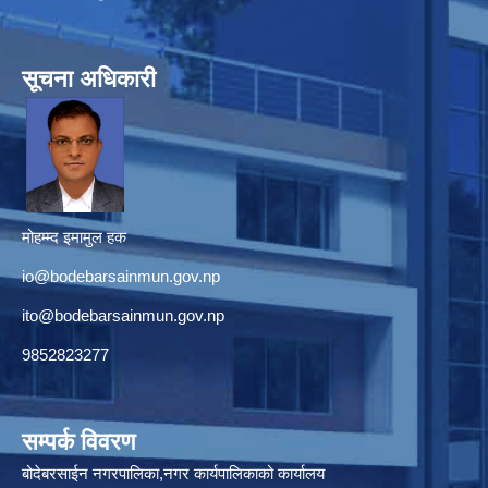
सूचना अधिकारी
मोहम्म्द इमामुल हक
io@bodebarsainmun.gov.np
ito@bodebarsainmun.gov.np
9852823277
सम्पर्क विवरण
बोदेबरसाईन नगरपालिका,नगर कार्यपालिकाको कार्यालय