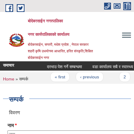
Skip to main content
बोदेबरसाईन नगरपालिका
नगर कार्यपालिकाको कार्यालय
बोदेबरसाईन, सप्तरी, मधेश प्रदेश , नेपाल सरकार
शहरी कृषि उधयोगमा आधारित, हरित संस्कृति,शिक्षित
बोदेबरसाईन नगर
समाचार
दरभाउ पेश गर्ने सम्बन्धमा
वडा कार्यालय सबै र स्वास्थ्य चौ
Pages
« first
‹ previous
…
2
You are here
Home
» सम्पर्क
सम्पर्क
विवरण
नाम
*