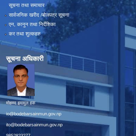
सूचना तथा समाचार
सार्वजनिक खरीद /बोलपत्र सूचना
एन, कानुन तथा निर्देशिका
कर तथा शुल्कहरु
सूचना अधिकारी
मोहम्म्द इमामुल हक
io@bodebarsainmun.gov.np
ito@bodebarsainmun.gov.np
9852823277