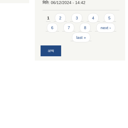
मिति:
06/12/2024 - 14:42
Pages
1
2
3
4
5
6
7
8
next ›
last »
अन्य