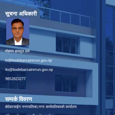
सूचना अधिकारी
मोहम्म्द इमामुल हक
io@bodebarsainmun.gov.np
ito@bodebarsainmun.gov.np
9852823277
सम्पर्क विवरण
बोदेबरसाईन नगरपालिका,नगर कार्यपालिकाको कार्यालय