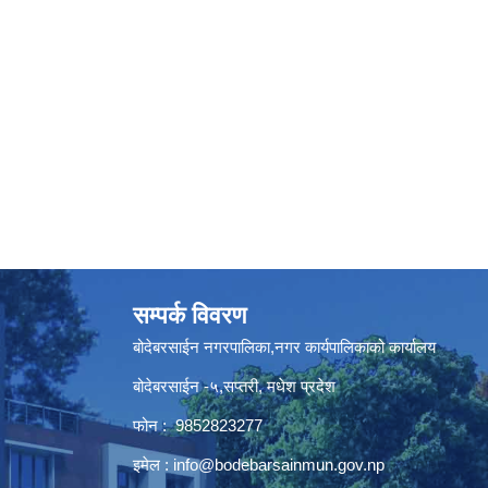
सम्पर्क विवरण
बोदेबरसाईन नगरपालिका,नगर कार्यपालिकाको कार्यालय
बोदेबरसाईन -५,सप्तरी, मधेश प्रदेश
फोन : 9852823277
इमेल :
info@bodebarsainmun.gov.np