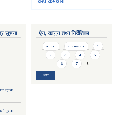
वडा कर्मचारी
्र सूचना
ऐन, कानुन तथा निर्देशिका
Pages
« first
‹ previous
1
||
2
3
4
5
6
7
8
अन्य
यको सूचना |||
यको सूचना |||