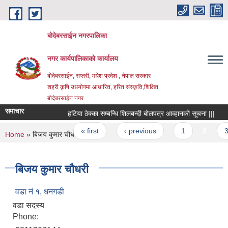
Skip to main content
बोदेबरसाईन नगरपालिका
नगर कार्यपालिकाको कार्यालय
बोदेबरसाईन, सप्तरी, मधेश प्रदेश , नेपाल सरकार
शहरी कृषि उधयोगमा आधारित, हरित संस्कृति,शिक्षित
बोदेबरसाईन नगर
समाचार
हटिया ठेक्का सम्बन्धि शिलबन्दी बोलपत्र आव्हानको सूचना |||
आ
Pages
« first
‹ previous
1
2
3
You are here
Home
» बिजय कुमार चौधरी
बिजय कुमार चौधरी
वडा नं‌ १, धनगडी
वडा सदस्य
Phone: