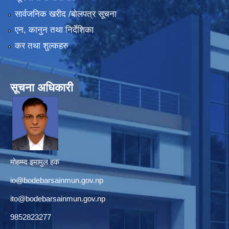
सार्वजनिक खरीद /बोलपत्र सूचना
एन, कानुन तथा निर्देशिका
कर तथा शुल्कहरु
सूचना अधिकारी
मोहम्म्द इमामुल हक
io@bodebarsainmun.gov.np
ito@bodebarsainmun.gov.np
9852823277