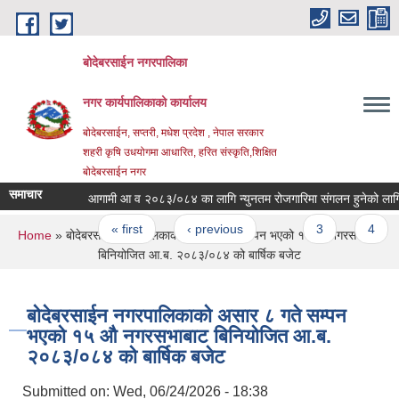
Skip to main content
बोदेबरसाईन नगरपालिका
नगर कार्यपालिकाको कार्यालय
बोदेबरसाईन, सप्तरी, मधेश प्रदेश , नेपाल सरकार
शहरी कृषि उधयोगमा आधारित, हरित संस्कृति,शिक्षित
बोदेबरसाईन नगर
समाचार
आगामी आ व २०८३/०८४ का लागि न्युनतम रोजगारिमा संगलन हुनेको लागि सूच
Pages
« first
‹ previous
…
3
4
You are here
Home
» बोदेबरसाईन नगरपालिकाको असार ८ गते सम्पन भएको १५ ‍‍‍औ नगरसभाबाट
बिनियोजित आ.ब. २०८३/०८४ को बार्षिक बजेट
बोदेबरसाईन नगरपालिकाको असार ८ गते सम्पन
भएको १५ ‍‍‍औ नगरसभाबाट बिनियोजित आ.ब.
२०८३/०८४ को बार्षिक बजेट
Submitted on:
Wed, 06/24/2026 - 18:38