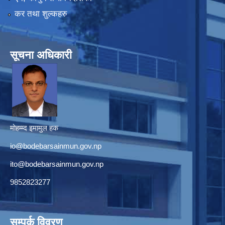
कर तथा शुल्कहरु
सूचना अधिकारी
मोहम्म्द इमामुल हक
io@bodebarsainmun.gov.np
ito@bodebarsainmun.gov.np
9852823277
सम्पर्क विवरण