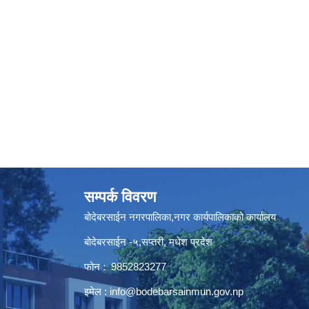
सम्पर्क विवरण
बोदेबरसाईन नगरपालिका,नगर कार्यपालिकाको कार्यालय
बोदेबरसाईन -५,सप्तरी, मधेश प्रदेश
फोन : 9852823277
इमेल :
info@bodebarsainmun.gov.np