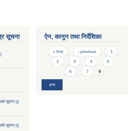
्र सूचना
ऐन, कानुन तथा निर्देशिका
Pages
« first
‹ previous
1
||
2
3
4
5
6
7
8
अन्य
यको सूचना |||
यको सूचना |||