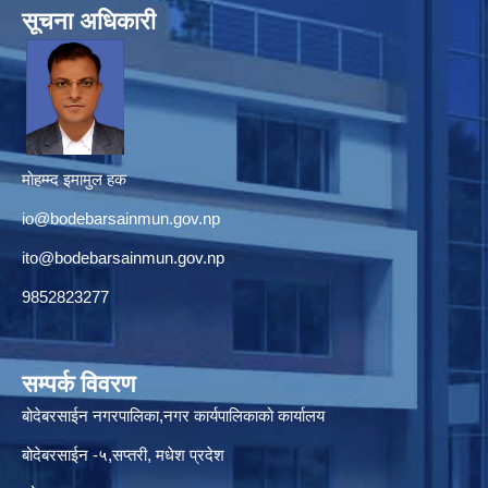
सूचना अधिकारी
मोहम्म्द इमामुल हक
io@bodebarsainmun.gov.np
ito@bodebarsainmun.gov.np
9852823277
सम्पर्क विवरण
बोदेबरसाईन नगरपालिका,नगर कार्यपालिकाको कार्यालय
बोदेबरसाईन -५,सप्तरी, मधेश प्रदेश