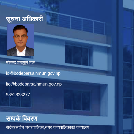
सूचना अधिकारी
मोहम्म्द इमामुल हक
io@bodebarsainmun.gov.np
ito@bodebarsainmun.gov.np
9852823277
सम्पर्क विवरण
बोदेबरसाईन नगरपालिका,नगर कार्यपालिकाको कार्यालय