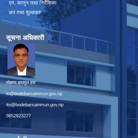
एन, कानुन तथा निर्देशिका
कर तथा शुल्कहरु
सूचना अधिकारी
मोहम्म्द इमामुल हक
io@bodebarsainmun.gov.np
ito@bodebarsainmun.gov.np
9852823277