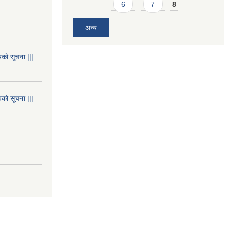
6
7
8
अन्य
यको सूचना |||
यको सूचना |||