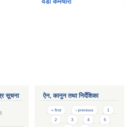
वडा कर्मचारी
्र सूचना
ऐन, कानुन तथा निर्देशिका
Pages
« first
‹ previous
1
||
2
3
4
5