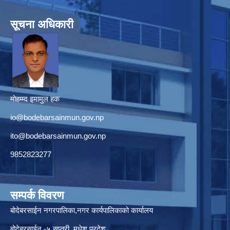
सूचना अधिकारी
मोहम्म्द इमामुल हक
io@bodebarsainmun.gov.np
ito@bodebarsainmun.gov.np
9852823277
सम्पर्क विवरण
बोदेबरसाईन नगरपालिका,नगर कार्यपालिकाको कार्यालय
बोदेबरसाईन -५,सप्तरी, मधेश प्रदेश