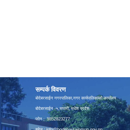
सम्पर्क विवरण
बोदेबरसाईन नगरपालिका,नगर कार्यपालिकाको कार्यालय
बोदेबरसाईन -५,सप्तरी, मधेश प्रदेश
फोन : 9852823277
इमेल :
info@bodebarsainmun.gov.np