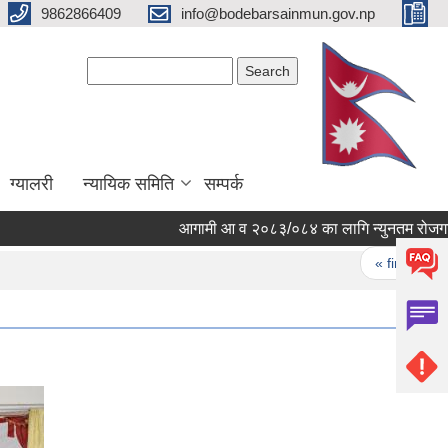
9862866409
info@bodebarsainmun.gov.np
Search form
Search
ग्यालरी
न्यायिक समिति
सम्पर्क
आगामी आ व २०८३/०८४ का लागि न्युनतम रोजगारिमा स
Pages
« first
‹ 