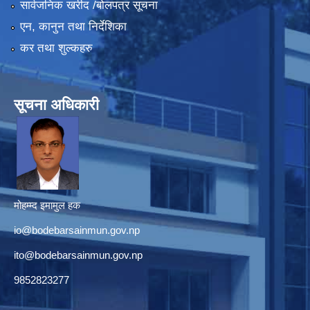
सार्वजनिक खरीद /बोलपत्र सूचना
एन, कानुन तथा निर्देशिका
कर तथा शुल्कहरु
सूचना अधिकारी
मोहम्म्द इमामुल हक
io@bodebarsainmun.gov.np
ito@bodebarsainmun.gov.np
9852823277