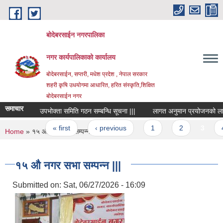
Skip to main content
बोदेबरसाईन नगरपालिका
नगर कार्यपालिकाको कार्यालय
बोदेबरसाईन, सप्तरी, मधेश प्रदेश , नेपाल सरकार
शहरी कृषि उधयोगमा आधारित, हरित संस्कृति,शिक्षित
बोदेबरसाईन नगर
समाचार
उपभोक्ता समिति गठन सम्बन्धि सूचना |||
लागत अनुमान प्रयोजनको लागि दररेट 
Pages
« first
‹ previous
1
2
3
4
You are here
Home
» १५ औ नगर सभा सम्पन्न |||
१५ औ नगर सभा सम्पन्न |||
Submitted on:
Sat, 06/27/2026 - 16:09