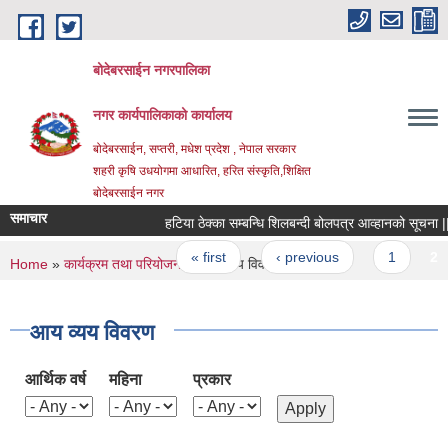
Skip to main content
बोदेबरसाईन नगरपालिका
नगर कार्यपालिकाको कार्यालय
बोदेबरसाईन, सप्तरी, मधेश प्रदेश , नेपाल सरकार
शहरी कृषि उधयोगमा आधारित, हरित संस्कृति,शिक्षित
बोदेबरसाईन नगर
समाचार
हटिया ठेक्का सम्बन्धि शिलबन्दी बोलपत्र आव्हानको सूचना |||
Pages
« first
‹ previous
1
2
You are here
Home
»
कार्यक्रम तथा परियोजना
» आय व्यय विवरण
आय व्यय विवरण
आर्थिक वर्ष
महिना
प्रकार