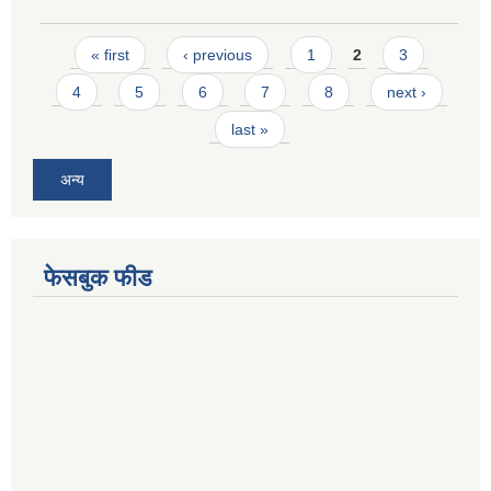
Pages
« first
‹ previous
1
2
3
4
5
6
7
8
next ›
last »
अन्य
फेसबुक फीड