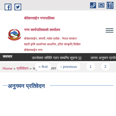
Skip to main content
बोदेबरसाईन नगरपालिका
नगर कार्यपालिकाको कार्यालय
बोदेबरसाईन, सप्तरी, मधेश प्रदेश , नेपाल सरकार
शहरी कृषि उधयोगमा आधारित, हरित संस्कृति,शिक्षित
बोदेबरसाईन नगर
समाचार
उपभोक्ता समिति गठन सम्बन्धि सूचना |||
लागत अनुमान प्रयोजनको
Pages
« first
‹ previous
1
2
3
You are here
Home
»
प्रतिवेदन
» अनुगमन प्रतिवेदन
अनुगमन प्रतिवेदन