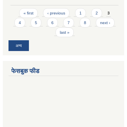
Pages
« first
‹ previous
1
2
3
4
5
6
7
8
next ›
last »
अन्य
फेसबुक फीड