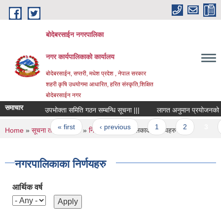
Skip to main content
बोदेबरसाईन नगरपालिका
नगर कार्यपालिकाको कार्यालय
बोदेबरसाईन, सप्तरी, मधेश प्रदेश , नेपाल सरकार
शहरी कृषि उधयोगमा आधारित, हरित संस्कृति,शिक्षित
बोदेबरसाईन नगर
समाचार
उपभोक्ता समिति गठन सम्बन्धि सूचना |||
लागत अनुमान प्रयोजनको लागि 
Pages
« first
‹ previous
1
2
3
4
You are here
Home
»
सूचना तथा जानकारी
»
निर्णयहरु
» नगरपालिकाका निर्णयहरु
नगरपालिकाका निर्णयहरु
आर्थिक वर्ष