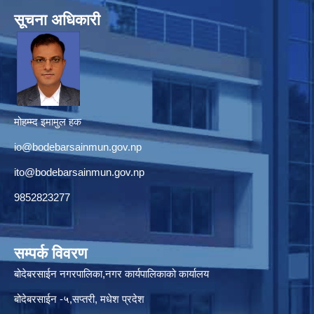
सूचना अधिकारी
मोहम्म्द इमामुल हक
io@bodebarsainmun.gov.np
ito@bodebarsainmun.gov.np
9852823277
सम्पर्क विवरण
बोदेबरसाईन नगरपालिका,नगर कार्यपालिकाको कार्यालय
बोदेबरसाईन -५,सप्तरी, मधेश प्रदेश