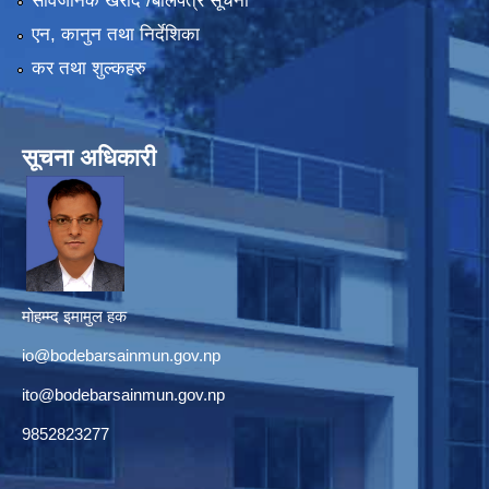
सार्वजनिक खरीद /बोलपत्र सूचना
एन, कानुन तथा निर्देशिका
कर तथा शुल्कहरु
सूचना अधिकारी
मोहम्म्द इमामुल हक
io@bodebarsainmun.gov.np
ito@bodebarsainmun.gov.np
9852823277