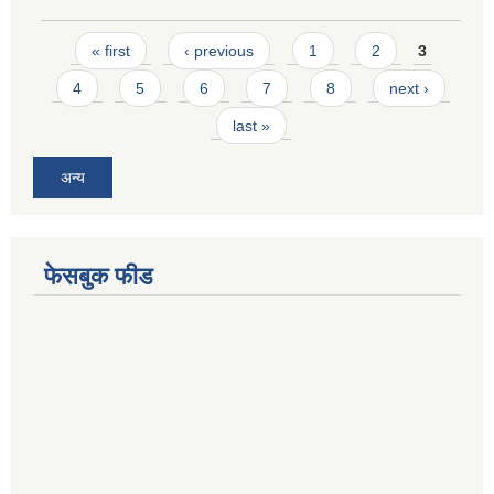
Pages
« first
‹ previous
1
2
3
4
5
6
7
8
next ›
last »
अन्य
फेसबुक फीड