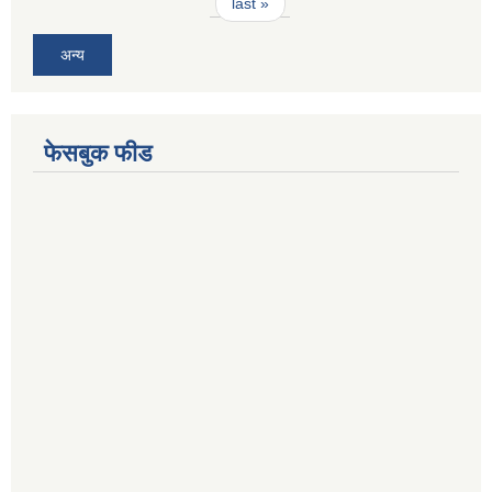
last »
अन्य
फेसबुक फीड