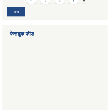
4
5
6
7
8
अन्य
फेसबुक फीड