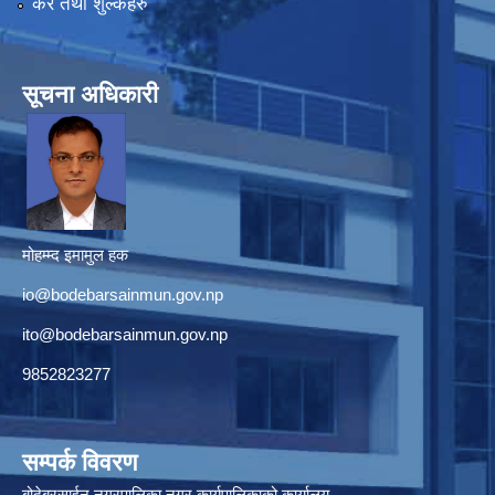
कर तथा शुल्कहरु
सूचना अधिकारी
मोहम्म्द इमामुल हक
io@bodebarsainmun.gov.np
ito@bodebarsainmun.gov.np
9852823277
सम्पर्क विवरण
बोदेबरसाईन नगरपालिका,नगर कार्यपालिकाको कार्यालय