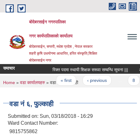
Skip to main content
बोदेबरसाईन नगरपालिका
नगर कार्यपालिकाको कार्यालय
बोदेबरसाईन, सप्तरी, मधेश प्रदेश , नेपाल सरकार
शहरी कृषि उधयोगमा आधारित, हरित संस्कृति,शिक्षित
बोदेबरसाईन नगर
समाचार
रिक्त पदमा स्थायी शिक्षक सरूवा सम्बन्धि सूचना |||
अन्त
Pages
« first
‹ previous
…
8
You are here
Home
»
वडा कार्यालयहरु
» वडा नं‌ ६, फुल्काही
वडा नं‌ ६, फुल्काही
Submitted on:
Sun, 03/18/2018 - 16:29
Ward Contact Number:
9815755862