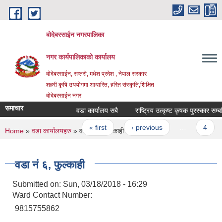
Skip to main content
बोदेबरसाईन नगरपालिका
नगर कार्यपालिकाको कार्यालय
बोदेबरसाईन, सप्तरी, मधेश प्रदेश , नेपाल सरकार
शहरी कृषि उधयोगमा आधारित, हरित संस्कृति,शिक्षित
बोदेबरसाईन नगर
समाचार
वडा कार्यालय सबै
राष्ट्रिय उत्कृष्ट कृषक पुरस्कार सम्ब
Pages
« first
‹ previous
…
4
You are here
Home
»
वडा कार्यालयहरु
» वडा नं‌ ६, फुल्काही
वडा नं‌ ६, फुल्काही
Submitted on:
Sun, 03/18/2018 - 16:29
Ward Contact Number:
9815755862