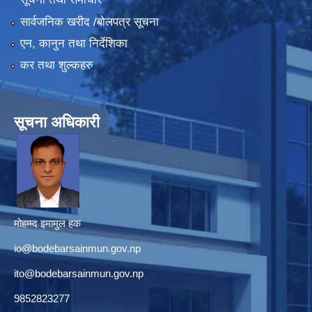
सार्वजनिक खरीद /बोलपत्र सूचना
एन, कानुन तथा निर्देशिका
कर तथा शुल्कहरु
सूचना अधिकारी
मोहम्म्द इमामुल हक
io@bodebarsainmun.gov.np
ito@bodebarsainmun.gov.np
9852823277